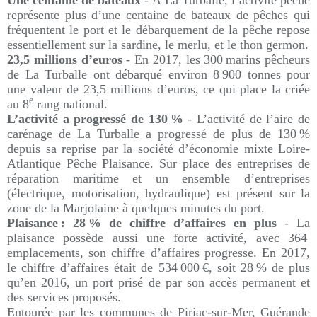
Une centaine de bateaux
- À La Turballe, l’activité pêche
représente plus d’une centaine de bateaux de pêches qui
fréquentent le port et le débarquement de la pêche repose
essentiellement sur la sardine, le merlu, et le thon germon.
23,5 millions d’euros
- En 2017, les 300 marins pêcheurs
de La Turballe ont débarqué environ 8 900 tonnes pour
une valeur de 23,5 millions d’euros, ce qui place la criée
e
au 8
rang national.
L’activité a progressé de 130 %
- L’activité de l’aire de
carénage de La Turballe a progressé de plus de 130 %
depuis sa reprise par la société d’économie mixte Loire-
Atlantique Pêche Plaisance. Sur place des entreprises de
réparation maritime et un ensemble d’entreprises
(électrique, motorisation, hydraulique) est présent sur la
zone de la Marjolaine à quelques minutes du port.
Plaisance : 28 % de chiffre d’affaires en plus
- La
plaisance possède aussi une forte activité, avec 364
emplacements, son chiffre d’affaires progresse. En 2017,
le chiffre d’affaires était de 534 000 €, soit 28 % de plus
qu’en 2016, un port prisé de par son accès permanent et
des services proposés.
Entourée par les communes de Piriac-sur-Mer, Guérande